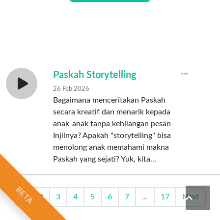
Paskah Storytelling
26 Feb 2026
Bagaimana menceritakan Paskah
secara kreatif dan menarik kepada
anak-anak tanpa kehilangan pesan
Injilnya? Apakah "storytelling" bisa
menolong anak memahami makna
Paskah yang sejati? Yuk, kita...
BETA
1
2
3
4
5
6
7
...
17
Next